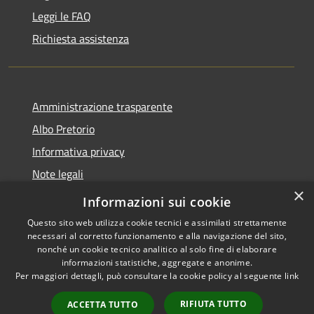
Leggi le FAQ
Richiesta assistenza
Amministrazione trasparente
Albo Pretorio
Informativa privacy
Note legali
×
Dichiarazione di accessibilità
Informazioni sui cookie
Questo sito web utilizza cookie tecnici e assimilati strettamente
necessari al corretto funzionamento e alla navigazione del sito,
nonché un cookie tecnico analitico al solo fine di elaborare
informazioni statistiche, aggregate e anonime.
RSS
Copyright © 2026 • Comune di
Per maggiori dettagli, può consultare la cookie policy al seguente
link
Accessibilità
Casalbore • Powered by
Privacy
Municipium
Accesso
•
RIFIUTA TUTTO
ACCETTA TUTTO