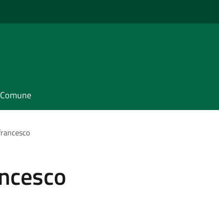
il Comune
francesco
ancesco