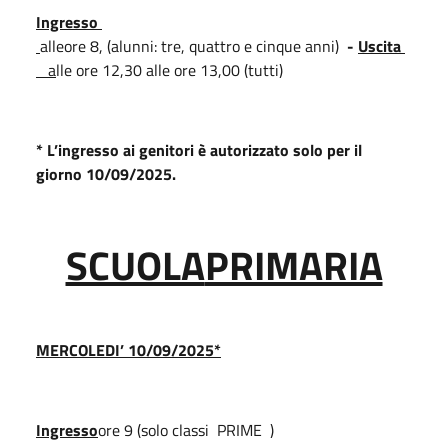
Ingresso
alle
ore 8, (alunni: tre, quattro e cinque anni)
-
Uscita
a
lle
ore 12,30 alle ore 13,00 (tutti)
* L’ingresso ai genitori è autorizzato solo per il
giorno 10/09/2025.
SCUOLA
PRIMARIA
MERCOLEDI’
10/09/2025*
Ingresso
ore 9 (solo classi PRIME )