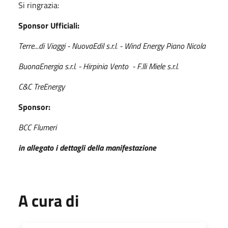
Si ringrazia:
Sponsor Ufficiali:
Terre...di Viaggi - NuovaEdil s.r.l. - Wind Energy Piano Nicola
BuonaEnergia s.r.l. - Hirpinia Vento - F.lli Miele s.r.l.
C&C TreEnergy
Sponsor:
BCC Flumeri
in allegato i dettagli della manifestazione
A cura di