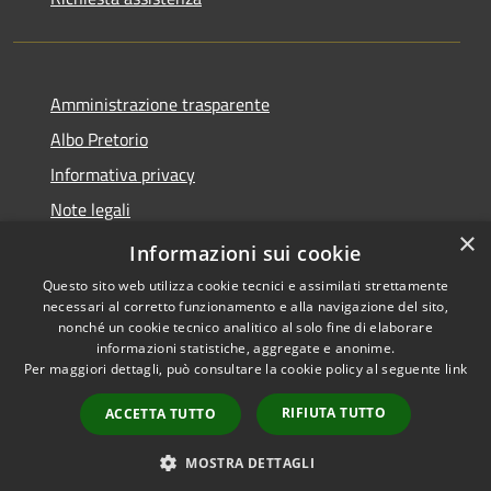
Amministrazione trasparente
Albo Pretorio
Informativa privacy
Note legali
×
Dichiarazione di accessibilità
Informazioni sui cookie
Questo sito web utilizza cookie tecnici e assimilati strettamente
necessari al corretto funzionamento e alla navigazione del sito,
nonché un cookie tecnico analitico al solo fine di elaborare
informazioni statistiche, aggregate e anonime.
RSS
Copyright © 2026 • Comune di
Per maggiori dettagli, può consultare la cookie policy al seguente
link
Accessibilità
Casalbore • Powered by
Privacy
Municipium
Accesso
•
RIFIUTA TUTTO
ACCETTA TUTTO
Cookie
redazione
Mappa del sito
MOSTRA DETTAGLI