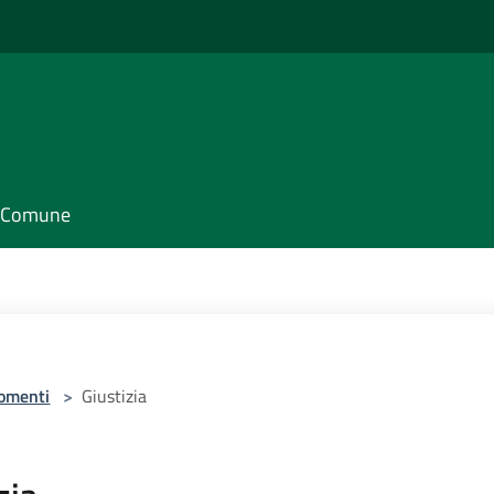
il Comune
omenti
>
Giustizia