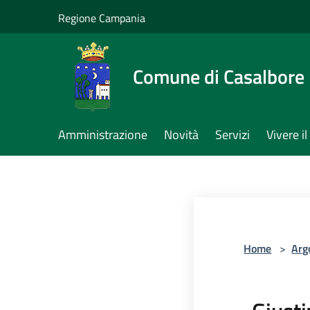
Salta al contenuto principale
Regione Campania
Comune di Casalbore
Amministrazione
Novità
Servizi
Vivere 
Home
>
Arg