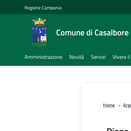
Salta al contenuto principale
Regione Campania
Comune di Casalbore
Amministrazione
Novità
Servizi
Vivere 
Home
>
Arg