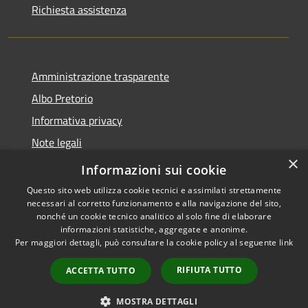
Richiesta assistenza
Amministrazione trasparente
Albo Pretorio
Informativa privacy
Note legali
×
Dichiarazione di accessibilità
Informazioni sui cookie
Questo sito web utilizza cookie tecnici e assimilati strettamente
necessari al corretto funzionamento e alla navigazione del sito,
nonché un cookie tecnico analitico al solo fine di elaborare
informazioni statistiche, aggregate e anonime.
RSS
Copyright © 2026 • Comune di
Per maggiori dettagli, può consultare la cookie policy al seguente
link
Accessibilità
Casalbore • Powered by
Privacy
Municipium
Accesso
•
RIFIUTA TUTTO
ACCETTA TUTTO
Cookie
redazione
Mappa del sito
MOSTRA DETTAGLI